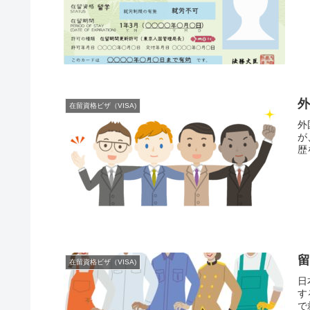
在留資格ビザ（VISA)
外
が
歴
留
在留資格ビザ（VISA)
日
す
で