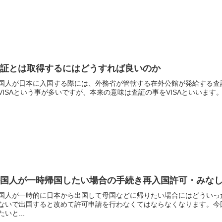
査証とは取得するにはどうすれば良いのか
国人が日本に入国する際には、外務省が管轄する在外公館が発給する査証
VISAという事が多いですが、本来の意味は査証の事をVISAといいます。
外国人が一時帰国したい場合の手続き再入国許可・みな
国人が一時的に日本から出国して母国などに帰りたい場合にはどういっ
ないで出国すると改めて許可申請を行わなくてはならなくなります。今
たいと...