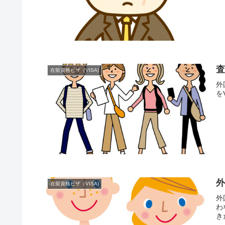
在留資格ビザ（VISA)
外
を
在留資格ビザ（VISA)
外
わ
き