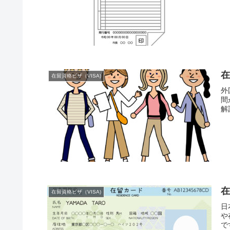
在留資格ビザ（VISA)
外
間
解
在留資格ビザ（VISA)
日
や
で