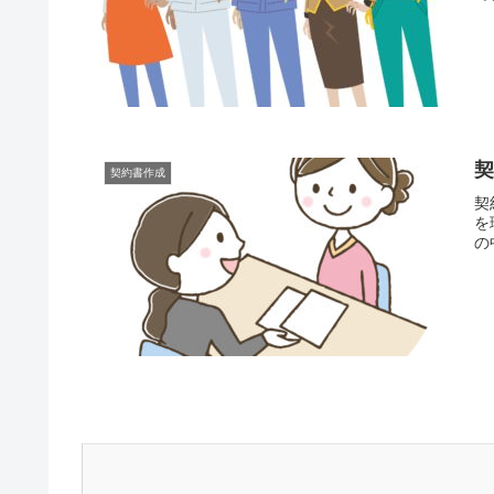
契約書作成
契
を
の