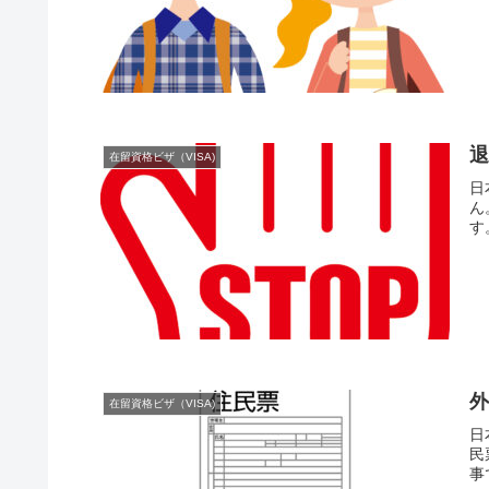
在留資格ビザ（VISA)
日
ん
す
在留資格ビザ（VISA)
日
民
事