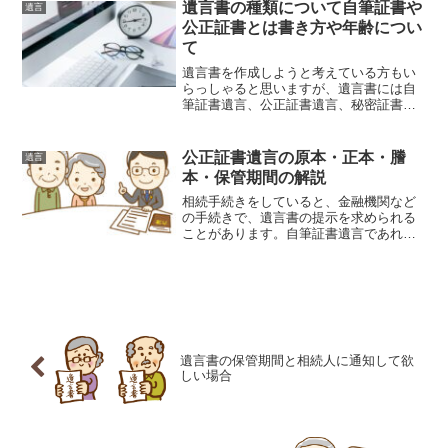
遺言書の種類について自筆証書や
遺言
公正証書とは書き方や年齢につい
て
遺言書を作成しようと考えている方もい
らっしゃると思いますが、遺言書には自
筆証書遺言、公正証書遺言、秘密証書遺
言などがあり、その中から選択して遺言
書を作成します。遺言書の内容は様々で
すが、法律で定められた要件を欠いたも
公正証書遺言の原本・正本・謄
遺言
のは法的に効力がなく、思...
本・保管期間の解説
相続手続きをしていると、金融機関など
の手続きで、遺言書の提示を求められる
ことがあります。自筆証書遺言であれ
ば、家庭裁判所で検認をした遺言書を持
って行くことになりますが、公正証書遺
言では、原本は公証役場にあるため、公
証役場からもらった書類のど...
遺言書の保管期間と相続人に通知して欲
しい場合