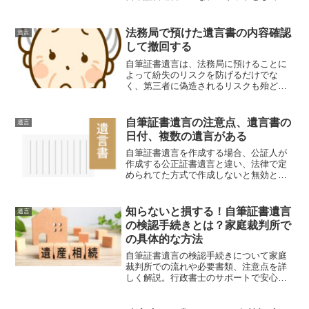
遺言を紛失する可能性と家庭裁判所の検
認の手続きが必要となることだと思いま
す。法務局に遺言書を保管してもらう制
法務局で預けた遺言書の内容確認
遺言
度を活用することにより、...
して撤回する
自筆証書遺言は、法務局に預けることに
よって紛失のリスクを防げるだけでな
く、第三者に偽造されるリスクも殆どな
くなります。自筆証書遺言は家庭裁判所
で、検認をしないと相続手続きをするこ
とはできませんが、法務局に保管されて
自筆証書遺言の注意点、遺言書の
遺言
いる遺言に関しては、検認は...
日付、複数の遺言がある
自筆証書遺言を作成する場合、公証人が
作成する公正証書遺言と違い、法律で定
められてた方式で作成しないと無効とな
ってしまいます。自筆証書遺言と公正証
書遺言で作成された遺言に法律的は効力
の違いはありません。公正証書遺言で作
知らないと損する！自筆証書遺言
遺言
成した遺言を、自筆証書遺...
の検認手続きとは？家庭裁判所で
の具体的な方法
自筆証書遺言の検認手続きについて家庭
裁判所での流れや必要書類、注意点を詳
しく解説。行政書士のサポートで安心し
て遺言書作成・相続手続きを進めましょ
う。