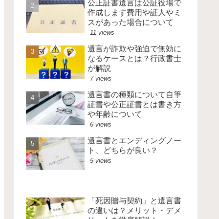
公正証書遺言は公証役場で
作成します費用や証人やミ
スがあった場合について
11 views
遺言が詐欺や強迫で無効に
なるケースとは？行政書士
が解説
7 views
遺言書の種類について自筆
証書や公正証書とは書き方
や年齢について
6 views
遺言書とエンディングノー
ト、どちらが良い？
5 views
「死因贈与契約」と遺言書
の違いは？メリット・デメ