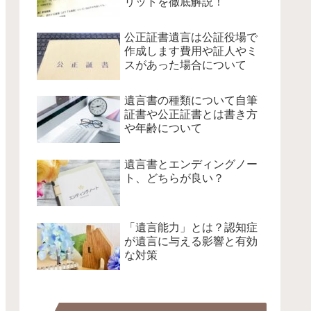
リットを徹底解説！
公正証書遺言は公証役場で
作成します費用や証人やミ
スがあった場合について
遺言書の種類について自筆
証書や公正証書とは書き方
や年齢について
遺言書とエンディングノー
ト、どちらが良い？
「遺言能力」とは？認知症
が遺言に与える影響と有効
な対策