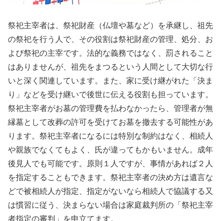
祭祀主宰者は、祭祀財産（仏壇や墓など）を承継し、祖先
の祭祀を行う人で、その役割は祭祀財産の管理、処分、お
よび祭祀の主宰です。法的な義務ではなく、罰されること
はありませんが、祖先をまつるという人間として大切な行
いと深く関連しています。また、家に受け継がれた「決ま
り」などを受け継いで後世に伝える役割も担っています。
祭祀主宰者がお墓の管理費を払わなかったら、管理者が無
縁墓として改葬の許可を受けてお墓を撤去する可能性があ
ります。祭祀主宰者になるには特別な制約はなく、相続人
や親族でなくてもよく、氏が違ってもかもいません。成年
後見人でも可能です。原則１人ですが、事情があれば２人
を指定することもできます。祭祀主宰者の決め方は遺言な
どで被相続人が指定、指定がないなら相続人で協議する又
は慣習に従う、決まらない場合は家庭裁判所の「祭祀主宰
者指定の審判」を申立てます。