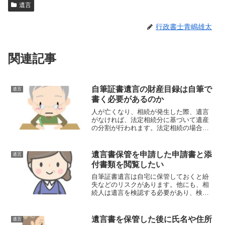
遺言
行政書士青嶋雄太
関連記事
自筆証書遺言の財産目録は自筆で
遺言
書く必要があるのか
人が亡くなり、相続が発生した際、遺言
がなければ、法定相続分に基づいて遺産
の分割が行われます。法定相続の場合だ
と亡くなった方の意思が全く反映され
ず、貢献してくれた遺産を渡したい人を
全く保護することができませんので、遺
遺言書保管を申請した申請書と添
遺言
言書を作成する必要があります。
付書類を閲覧したい
自筆証書遺言は自宅に保管しておくと紛
失などのリスクがあります。他にも、相
続人は遺言を検認する必要があり、検認
をしないと相続手続きをすることができ
ません。自筆証書遺言を法務局で保管す
ることによって、検認をする必要もなく
遺言書を保管した後に氏名や住所
遺言
紛失などのリスクにも備え...