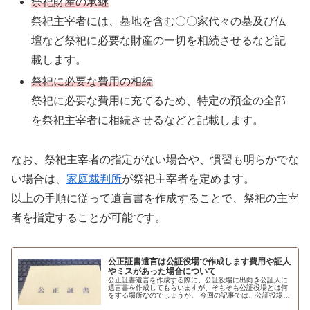
祭祀財産の承継
祭祀主宰者には、墓地を含む〇〇家代々の墓及び仏
壇など祭祀に必要な財産の一切を相続させるなど記
載します。
祭祀に必要な費用の相続
祭祀に必要な費用に充てるため、特定の預金の全部
を祭祀主宰者に相続させるなどと記載します。
なお、祭祀主宰者の指定がない場合や、慣習も明らかでな
い場合は、
家庭裁判所
が祭祀主宰者を定めます。
以上の手順に従って遺言書を作成することで、祭祀の主宰
者を指定することが可能です。
公正証書遺言は公証役場で作成します費用や証人
やミスがあった場合について
公正証書遺言を作成する際に、公証役場に出向き公証人に
遺言書を作成してもらいますが、そもそも公証役場とは何
をする場所なのでしょうか。 今回の記事では、公証役場に
ついてや、公正証書遺言の作成や証人などの制度について