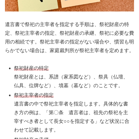
遺言書で祭祀の主宰者を指定する手順は、祭祀財産の特
定、祭祀主宰者の指定、祭祀財産の承継、祭祀に必要な費
用の相続です。祭祀主宰者の指定がない場合や、慣習も明
らかでない場合は、家庭裁判所が祭祀主宰者を定めます。
祭祀財産の特定
祭祀財産とは、系譜（家系図など）、祭具（仏壇、
仏具、位牌など）、墳墓（墓など）のことです。
祭祀主宰者の指定
遺言書の中で祭祀主宰者を指定します。具体的な書
き方の例は、「第〇条 遺言者は、祖先の祭祀を主
宰すべき者として長女○○を指定する」など状況に合
わせて記載します。