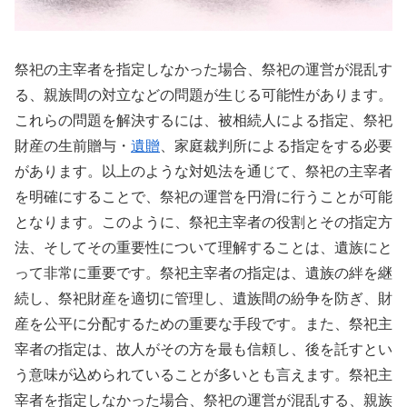
祭祀の主宰者を指定しなかった場合、祭祀の運営が混乱す
る、親族間の対立などの問題が生じる可能性があります。
これらの問題を解決するには、被相続人による指定、祭祀
財産の生前贈与・
遺贈
、家庭裁判所による指定をする必要
があります。以上のような対処法を通じて、祭祀の主宰者
を明確にすることで、祭祀の運営を円滑に行うことが可能
となります。このように、祭祀主宰者の役割とその指定方
法、そしてその重要性について理解することは、遺族にと
って非常に重要です。祭祀主宰者の指定は、遺族の絆を継
続し、祭祀財産を適切に管理し、遺族間の紛争を防ぎ、財
産を公平に分配するための重要な手段です。また、祭祀主
宰者の指定は、故人がその方を最も信頼し、後を託すとい
う意味が込められていることが多いとも言えます。祭祀主
宰者を指定しなかった場合、祭祀の運営が混乱する、親族