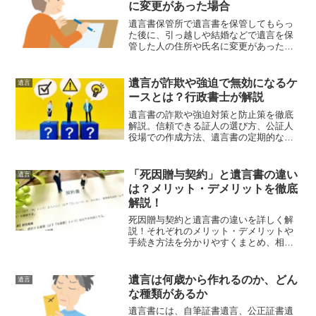
に変更があった場合
遺言書保管所で遺言書を保管してもらっ
た後に、引っ越しや結婚などで遺言を保
管した人の住所や氏名に変更があった場
合にはどうすればよいのでしょうか、法
務局に氏名や住所を変更したことを伝え
る必要があるのでしょうか。今回の記事
遺言が詐欺や強迫で無効になるケ
遺言
では、法務局で遺言を保管...
ースとは？行政書士が解説
遺言書の詐欺や強迫対策と防止策を徹底
解説。信頼できる証人の選び方、公証人
役場での作成方法、遺言書の定期的な見
直しの必要性など、遺産分割トラブルを
防ぐための重要ポイントを詳しく紹介し
ます。
「死因贈与契約」と遺言書の違い
遺言
は？メリット・デメリットを徹底
解説！
死因贈与契約と遺言書の違いを詳しく解
説！それぞれのメリット・デメリットや
手続き方法を分かりやすくまとめ、相続
トラブルを回避するための実践的なアド
バイスをお届けします。
遺言は何歳から作れるのか、どん
遺言
な種類があるか
遺言書には、自筆証書遺言、公正証書遺