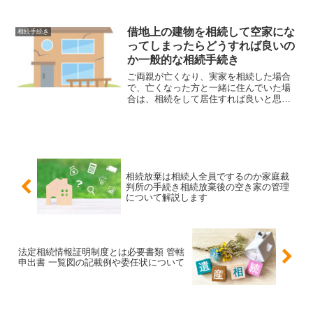
ールや手続きがあります。そのため、相
続人や遺族は、農地・山林の承継に関す
る知識や情報が不足していることが多
借地上の建物を相続して空家にな
相続手続き
く、困惑やトラブルに巻き込まれること
ってしまったらどうすれば良いの
もあります。
か一般的な相続手続き
ご両親が亡くなり、実家を相続した場合
で、亡くなった方と一緒に住んでいた場
合は、相続をして居住すれば良いと思い
ますが、結婚や就職をきっかけに遠方に
住んでいる場合は、実家を相続しても、
長期間そのままにして空き家としてしま
うことがあります。建物を...
相続放棄は相続人全員でするのか家庭裁
判所の手続き相続放棄後の空き家の管理
について解説します
法定相続情報証明制度とは必要書類 管轄
申出書 一覧図の記載例や委任状について