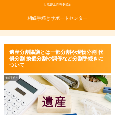
行政書士青嶋事務所
相続手続きサポートセンター
遺産分割協議とは一部分割や現物分割 代
償分割 換価分割や調停など分割手続きに
ついて
相続手続き