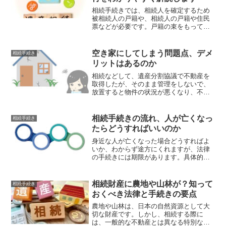
相続手続きでは、相続人を確定するため
被相続人の戸籍や、相続人の戸籍や住民
票などが必要です。戸籍の束をもってい
くと紛失の可能性もあり心配な場合は、
この制度を活用すれば解決することがで
きます。申出書を提出後の手続きについ
空き家にしてしまう問題点、デメ
相続手続き
て解説をします。
リットはあるのか
相続などして、遺産分割協議で不動産を
取得したが、そのまま管理をしないで、
放置すると物件の状況が悪くなり、不動
産の一部が腐敗して破損して、周辺住民
を怪我させてしまったりして、問題が発
生する可能性があります。今回の記事で
相続手続きの流れ、人が亡くなっ
相続手続き
は、空き家にしてしまう問...
たらどうすればいいのか
身近な人が亡くなった場合どうすればよ
いか、わからず途方にくれますが、法律
の手続きには期限があります。具体的に
どういう手続きをすればよいのかを行政
書士が解説致します。
相続財産に農地や山林が？知って
相続手続き
おくべき法律と手続きの要点
農地や山林は、日本の自然資源として大
切な財産です。しかし、相続する際に
は、一般的な不動産とは異なる特別なル