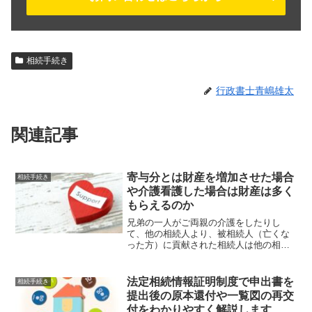
相続手続き
行政書士青嶋雄太
関連記事
寄与分とは財産を増加させた場合
相続手続き
や介護看護した場合は財産は多く
もらえるのか
兄弟の一人がご両親の介護をしたりし
て、他の相続人より、被相続人（亡くな
った方）に貢献された相続人は他の相続
人よりも相続財産を多く貰えるものなの
でしょうか。今回の記事では、介護や看
護をしたり、財産を増加させた相続人は
法定相続情報証明制度で申出書を
相続手続き
他の相続人よりも多く財産を...
提出後の原本還付や一覧図の再交
付をわかりやすく解説します