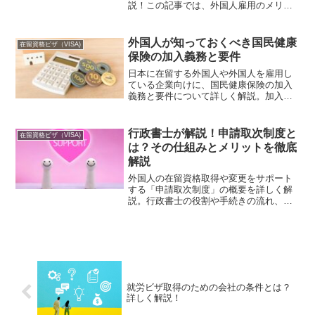
説！この記事では、外国人雇用のメリッ
トや在留資格認定証明書の役割、申請手
続きの流れ、必要書類、ビザの種類と選
び方まで詳しく説明します。
外国人が知っておくべき国民健康
在留資格ビザ（VISA)
保険の加入義務と要件
日本に在留する外国人や外国人を雇用し
ている企業向けに、国民健康保険の加入
義務と要件について詳しく解説。加入条
件、手続き方法、メリットなど、国民健
康保険の基本から重要ポイントまで網羅
しています。日本での安心した医療生活
行政書士が解説！申請取次制度と
在留資格ビザ（VISA)
を実現するために、必要な情報をこの記
は？その仕組みとメリットを徹底
事で確認しましょう。
解説
外国人の在留資格取得や変更をサポート
する「申請取次制度」の概要を詳しく解
説。行政書士の役割や手続きの流れ、企
業や外国人労働者にとってのメリットを
具体例と共に紹介します。
就労ビザ取得のための会社の条件とは？
詳しく解説！