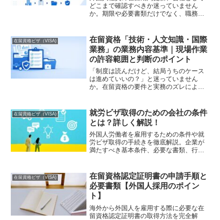
どこまで確認すべきか迷っていません
か。期限や必要書類だけでなく、職務内
容や配置転換が影響する場面もありま
す。自社で整理できることと、個別確認
が必要な論点を実務目線で整理します。
在留資格「技術・人文知識・国際
在留資格ビザ（VISA)
業務」の業務内容基準｜現場作業
の許容範囲と判断のポイント
「制度は読んだけど、結局うちのケース
は進めていいの？」と迷っていません
か。在留資格の要件と実務のズレによる
不法就労リスクを解説。自社で確認でき
る一次チェック項目と、専門家による判
断・整理が必要なグレーゾーンの境目を
就労ビザ取得のための会社の条件
在留資格ビザ（VISA)
明示します。判断に詰まった実務担当
とは？詳しく解説！
者、必読の内容です。
外国人労働者を雇用するための条件や就
労ビザ取得の手続きを徹底解説。企業が
満たすべき基本条件、必要な書類、行政
書士のサポートについて具体的な成功事
例と共に紹介します。外国人労働者をス
ムーズに雇用したい企業必見のガイドで
在留資格認定証明書の申請手順と
在留資格ビザ（VISA)
す。
必要書類【外国人採用のポイン
ト】
海外から外国人を雇用する際に必要な在
留資格認定証明書の取得方法を完全解