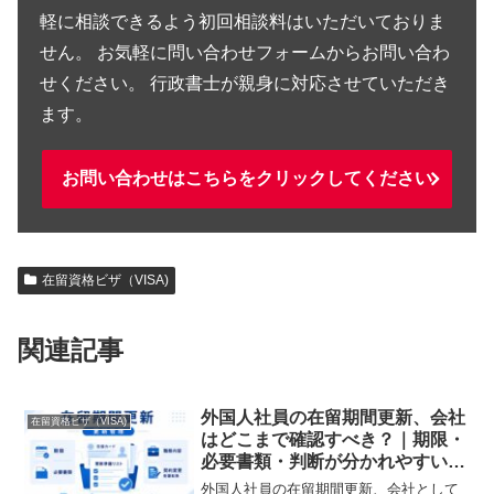
軽に相談できるよう初回相談料はいただいておりま
せん。 お気軽に問い合わせフォームからお問い合わ
せください。 行政書士が親身に対応させていただき
ます。
お問い合わせはこちらをクリックしてください
在留資格ビザ（VISA)
関連記事
外国人社員の在留期間更新、会社
在留資格ビザ（VISA)
はどこまで確認すべき？｜期限・
必要書類・判断が分かれやすいポ
イント
外国人社員の在留期間更新、会社として